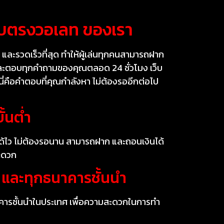
ว็บตรงวอเลท ของเรา
และรวดเร็วที่สุด ทำให้ผู้เล่นทุกคนสามารถฝาก
 และตอบทุกคำถามของคุณตลอด 24 ชั่วโมง เว็บ
นี่คือคำตอบที่คุณกำลังหา ไม่ต้องรออีกต่อไป
้นต่ำ
้ไว ไม่ต้องรอนาน สามารถฝาก และถอนเงินได้
สะดวก
และทุกธนาคารชั้นนำ
คารชั้นนำในประเทศ เพื่อความสะดวกในการทำ