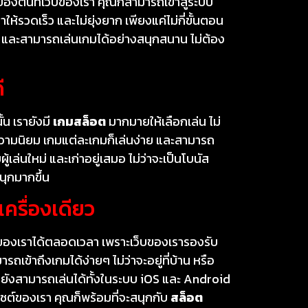
้องต้นที่เว็บของเรา คุณก็สามารถเข้าสู่ระบบ
รวดเร็ว และไม่ยุ่งยาก เพียงแค่ไม่กี่ขั้นตอน
มง และสามารถเล่นเกมได้อย่างสนุกสนาน ไม่ต้อง
ี
้น เรายังมี
เกมสล็อต
มากมายให้เลือกเล่น ไม่
รับความนิยม เกมแต่ละเกมก็เล่นง่าย และสามารถ
ู้เล่นใหม่ และเก่าอยู่เสมอ ไม่ว่าจะเป็นโบนัส
นุกมากขึ้น
เครื่องเดียว
ของเราได้ตลอดเวลา เพราะเว็บของเรารองรับ
เข้าถึงเกมได้ง่ายๆ ไม่ว่าจะอยู่ที่บ้าน หรือ
้ ยังสามารถเล่นได้ทั้งในระบบ iOS และ Android
ไซต์ของเรา คุณก็พร้อมที่จะสนุกกับ
สล็อต