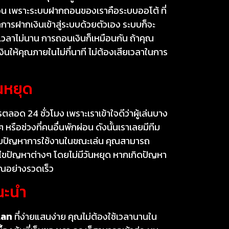
อน เพราะระบบฝากถอนของเราคือระบบออโต้ ที่
ารฝากเงินเข้าสู่ระบบด้วยตัวเอง ระบบก็จะ
เวลาไม่นาน การถอนเงินก็เหมือนกัน ถ้าคุณ
นให้คุณภายในไม่กี่นาที ไม่ต้องเสียเวลาในการ
นหยุด
ลอด 24 ชั่วโมง เพราะเราเข้าใจดีว่าผู้เล่นบาง
ๆ หรือช่วงที่คนอื่นพักผ่อน ดังนั้นเราเลยมีทีม
อพบปัญหาการใช้งานในขณะเล่น คุณสามารถ
ก้ไขปัญหาต่างๆ โดยไม่มีวันหยุด หากเกิดปัญหา
ุณอย่างรวดเร็ว
นะนำ
เลท
ที่ง่ายแสนง่าย คุณไม่ต้องใช้เวลานานใน